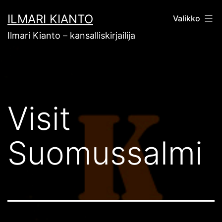
Siirry
ILMARI KIANTO
Valikko
sisältöön
Ilmari Kianto – kansalliskirjailija
Visit
Suomussalmi