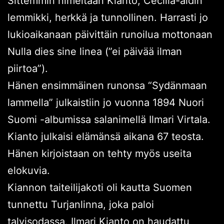
Sittemmin nimeltään Kianto, Cecilia-äidin
lemmikki, herkkä ja tunnollinen. Harrasti jo
lukioaikanaan päivittäin runoilua mottonaan
Nulla dies sine linea (”ei päivää ilman
piirtoa”).
Hänen ensimmäinen runonsa “Sydänmaan
lammella” julkaistiin jo vuonna 1894 Nuori
Suomi -albumissa salanimellä Ilmari Virtala.
Kianto julkaisi elämänsä aikana 67 teosta.
Hänen kirjoistaan on tehty myös useita
elokuvia.
Kiannon taiteilijakoti oli kautta Suomen
tunnettu Turjanlinna, joka paloi
talvisodassa. Ilmari Kianto on haudattu