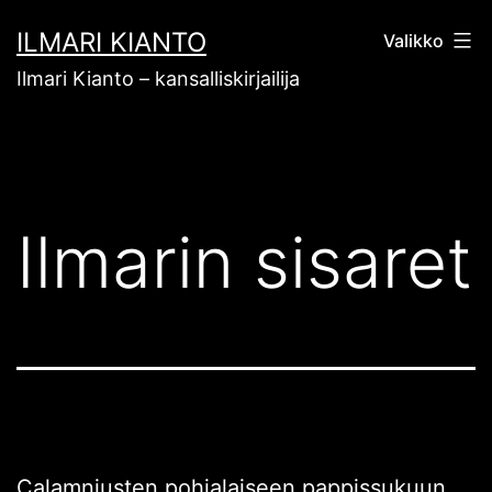
Siirry
ILMARI KIANTO
Valikko
sisältöön
Ilmari Kianto – kansalliskirjailija
Ilmarin sisaret
Calamniusten
pohjalaiseen pappissukuun