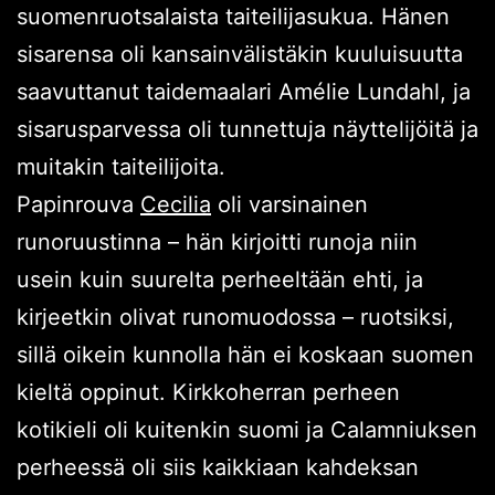
suomenruotsalaista taiteilijasukua. Hänen
sisarensa oli kansainvälistäkin kuuluisuutta
saavuttanut taidemaalari Amélie Lundahl, ja
sisarusparvessa oli tunnettuja näyttelijöitä ja
muitakin taiteilijoita.
Papinrouva
Cecilia
oli varsinainen
runoruustinna – hän kirjoitti runoja niin
usein kuin suurelta perheeltään ehti, ja
kirjeetkin olivat runomuodossa – ruotsiksi,
sillä oikein kunnolla hän ei koskaan suomen
kieltä oppinut. Kirkkoherran perheen
kotikieli oli kuitenkin suomi ja Calamniuksen
perheessä oli siis kaikkiaan kahdeksan