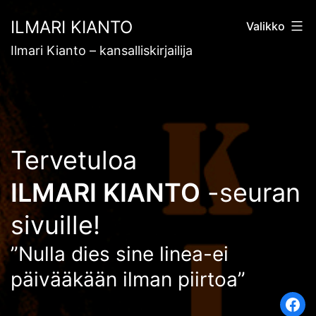
Siirry
ILMARI KIANTO
Valikko
sisältöön
Ilmari Kianto – kansalliskirjailija
Tervetuloa
ILMARI KIANTO
-seuran
sivuille!
”Nulla dies sine linea-ei
päivääkään ilman piirtoa”
Fac