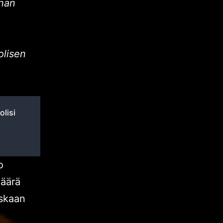
nan
olisen
olisi
o
määrä
oskaan