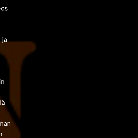
eos
 ja
in
lä
nnan
n