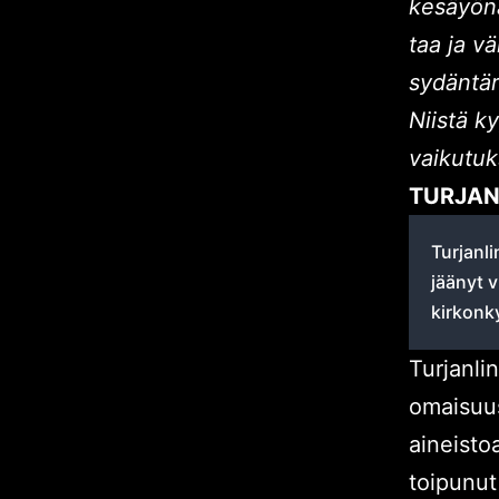
kesäyön
taa ja v
sydäntär
Niistä k
vaikutuk
TURJAN
Turjanli
jäänyt 
kirkonk
Turjanli
omaisuus
aineisto
toipunut