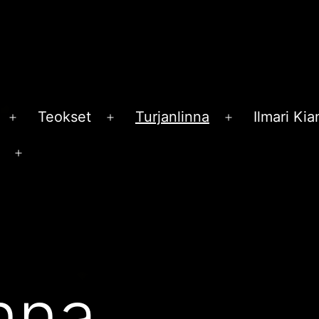
Teokset
Turjanlinna
Ilmari Ki
Avaa
Avaa
Avaa
valikko
valikko
valikko
Avaa
valikko
inna