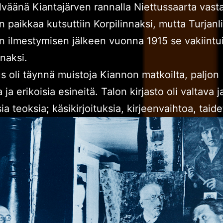
lväänä Kiantajärven rannalla Niettussaarta vast
n paikkaa kutsuttiin Korpilinnaksi, mutta Turjan
an ilmestymisen jälkeen vuonna 1915 se vakiintu
nnaksi.
 oli täynnä muistoja Kiannon matkoilta, paljon
 ja erikoisia esineitä. Talon kirjasto oli valtava 
ia teoksia; käsikirjoituksia, kirjeenvaihtoa, taide