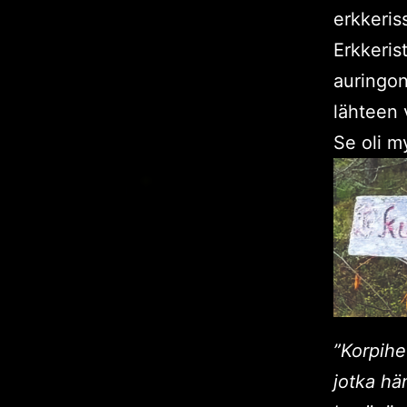
erkkeriss
Erkkeris
auringon
lähteen 
Se oli m
”Korpihe
jotka hä