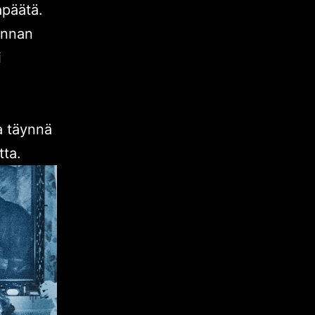
apäätä.
linnan
i
ja täynnä
tta.