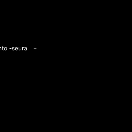
anto -seura
Avaa
valikko