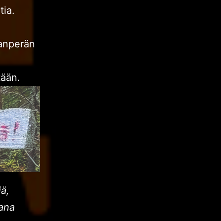
tia.
lanperän
tään.
ä,
eana