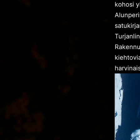
kohosi y
Alunperi
satukirj
Turjanli
Rakennus
kiehtovia
harvinais