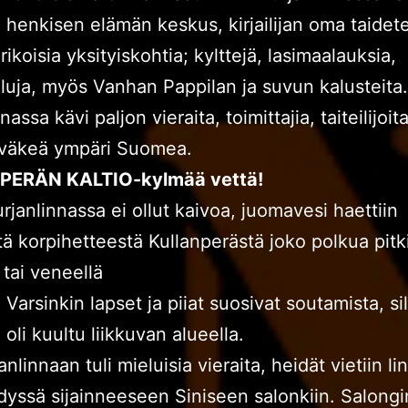
jan henkisen elämän keskus, kirjailijan oma taidet
ikoisia yksityiskohtia; kylttejä, lasimaalauksia,
uja, myös Vanhan Pappilan ja suvun kalusteita.
nassa kävi paljon vieraita, toimittajia, taiteilijoita
iväkeä ympäri Suomea.
ERÄN KALTIO-kylmää vettä!
rjanlinnassa ei ollut kaivoa, juomavesi haettiin
tä korpihetteestä Kullanperästä joko polkua pitk
 tai veneellä
Varsinkin lapset ja piiat suosivat soutamista, sil
oli kuultu liikkuvan alueella.
nlinnaan tuli mieluisia vieraita, heidät vietiin li
dyssä sijainneeseen Siniseen salonkiin. Salongi