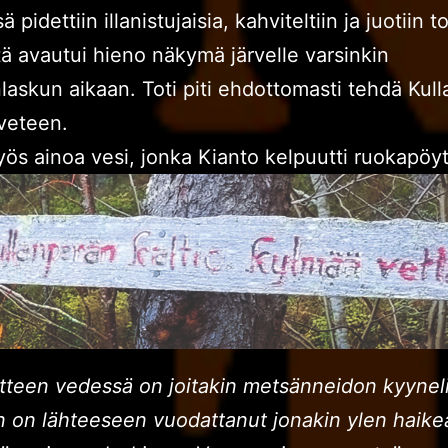
ä pidettiin illanistujaisia, kahviteltiin ja juotiin to
tä avautui hieno näkymä järvelle varsinkin
laskun aikaan. Toti piti ehdottomasti tehdä Kul
veteen.
yös ainoa vesi, jonka Kianto kelpuutti ruokapöy
tteen vedessä on joitakin metsänneidon kyyneli
n on lähteeseen vuodattanut jonakin ylen haik