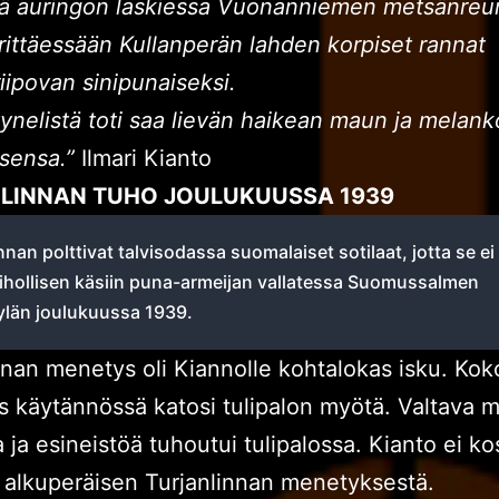
ä auringon laskiessa Vuonanniemen metsänreu
ärittäessään Kullanperän lahden korpiset rannat
iipovan sinipunaiseksi.
yynelistä toti saa lievän haikean maun ja melank
sensa.”
Ilmari Kianto
LINNAN TUHO JOULUKUUSSA 1939
nnan polttivat talvisodassa suomalaiset sotilaat, jotta se ei 
vihollisen käsiin puna-armeijan vallatessa Suomussalmen
ylän joulukuussa 1939.
nnan menetys oli Kiannolle kohtalokas isku. Kok
 käytännössä katosi tulipalon myötä. Valtava 
a ja esineistöä tuhoutui tulipalossa. Kianto ei k
 alkuperäisen Turjanlinnan menetyksestä.