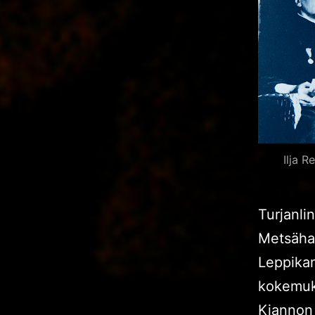
Ilja 
Turjanli
Metsähal
Leppikan
kokemuks
Kiannon 