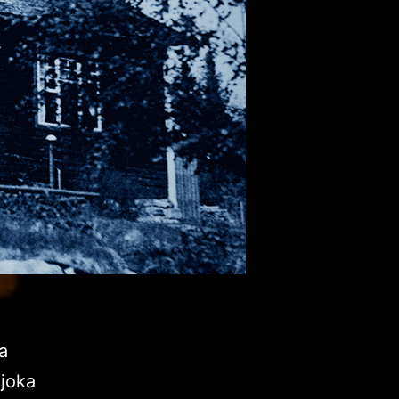
ta
 joka