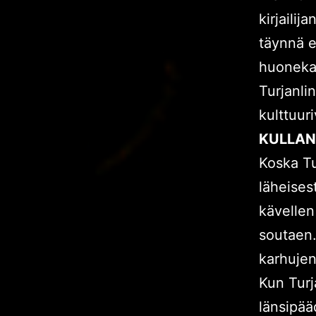
kirjaili
täynnä er
huonekal
Turjanlin
kulttuur
KULLANP
Koska Tu
läheises
kävellen
soutaen. 
karhujen 
Kun Turja
länsipää