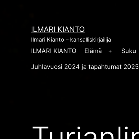
Siirry
sisältöön
ILMARI KIANTO
Ilmari Kianto – kansalliskirjailija
ILMARI KIANTO
Elämä
Suku
Avaa
valikko
Juhlavuosi 2024 ja tapahtumat 2025
Turjanl