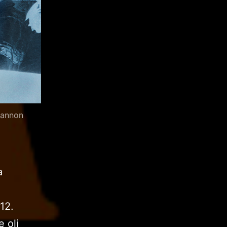
iannon
a
i
12.
 oli