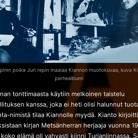
Repinin poika Juri repin maalaa Kiannon muotokuvaa, kuva K
perhealbumi
nnan tonttimaasta käytiin melkoinen taistelu
lituksen kanssa, joka ei heti olisi halunnut tuot
ta-nimistä tilaa Kiannolle myydä. Kianto kirjoitt
istaan kirjan Metsänherran herjaaja vuonna 19
koko elämä oli vahvasti kiinni Turjanlinnassa. Se