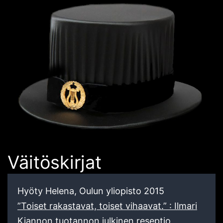
Väitöskirjat
Hyöty Helena, Oulun yliopisto 2015
”Toiset rakastavat, toiset vihaavat.” : Ilmari
Kiannon tuotannon julkinen reseptio