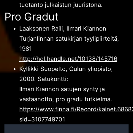
tuotanto julkaistun juuristona.
Pro Gradut
Laaksonen Raili, Ilmari Kiannon
Turjanlinnan satukirjan tyylipiirteitä,
1981
http://hdl.handle.net/10138/145716
Kyllikki Suopelto, Oulun yliopisto,
2000. Satukontti:
Ilmari Kiannon satujen synty ja
vastaanotto, pro gradu tutkielma.
https://www.finna.fi/Record/kainet.686
sid=3107749701