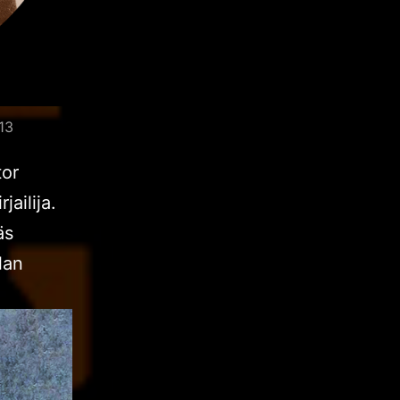
913
tor
ailija.
äs
lan