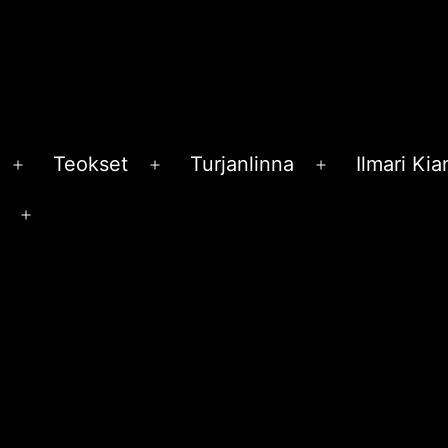
Teokset
Turjanlinna
Ilmari Ki
Avaa
Avaa
Avaa
valikko
valikko
valikko
Avaa
valikko