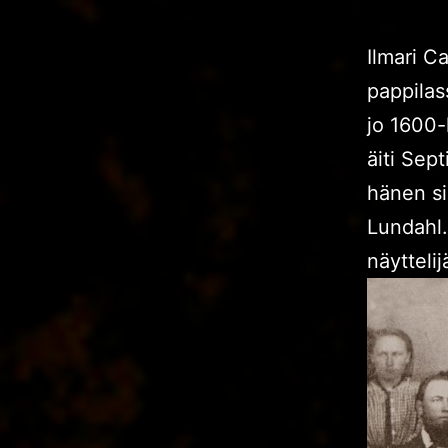
Ilmari C
pappilas
jo 1600-
äiti Sep
hänen si
Lundahl.
näyttelij