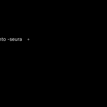
anto -seura
Avaa
valikko