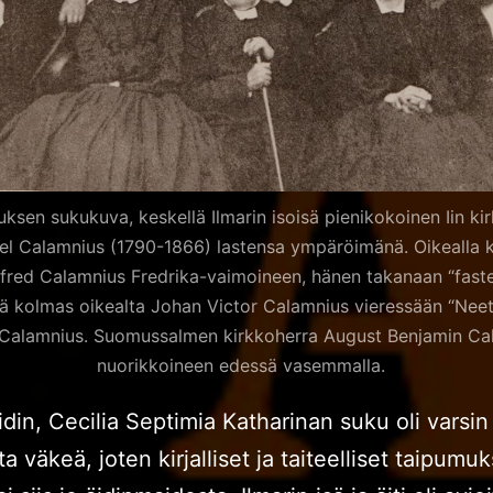
ksen sukukuva, keskellä Ilmarin isoisä pienikokoinen Iin ki
iel Calamnius (1790-1866) lastensa ympäröimänä. Oikealla k
lfred Calamnius Fredrika-vaimoineen, hänen takanaan “faster 
sä kolmas oikealta Johan Victor Calamnius vieressään “Neeta
Calamnius. Suomussalmen kirkkoherra August Benjamin Ca
nuorikkoineen edessä vasemmalla.
äidin, Cecilia Septimia Katharinan suku oli varsin
sta väkeä, joten kirjalliset ja taiteelliset taipum