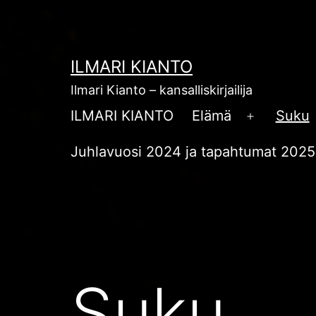
Siirry
sisältöön
ILMARI KIANTO
Ilmari Kianto – kansalliskirjailija
ILMARI KIANTO
Elämä
Suku
Avaa
valikko
Juhlavuosi 2024 ja tapahtumat 2025
Suku