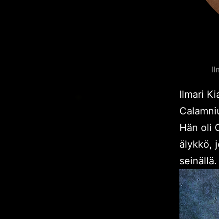
Il
Ilmari K
Calamniu
Hän oli 
älykkö, 
seinällä.