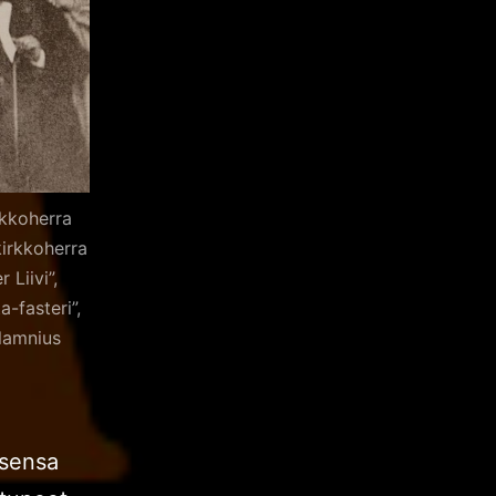
rkkoherra
irkkoherra
Liivi”,
-fasteri”,
lamnius
uksensa