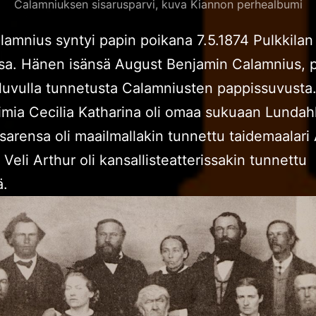
Calamniuksen sisarusparvi, kuva Kiannon perhealbumi
alamnius syntyi papin poikana 7.5.1874 Pulkkilan
sa. Hänen isänsä August Benjamin Calamnius, p
luvulla tunnetusta Calamniusten pappissuvusta.
timia Cecilia Katharina oli omaa sukuaan Lundahl
sarensa oli maailmallakin tunnettu taidemaalari
 Veli Arthur oli kansallisteatterissakin tunnettu
ä.