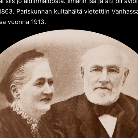
i siis jo äidinmaidosta. Ilmarin isä ja äiti oli avi
863. Pariskunnan kultahäitä vietettiin Vanhass
sa vuonna 1913.