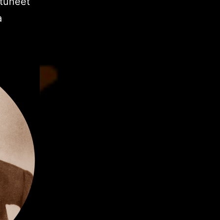
oituneet
a