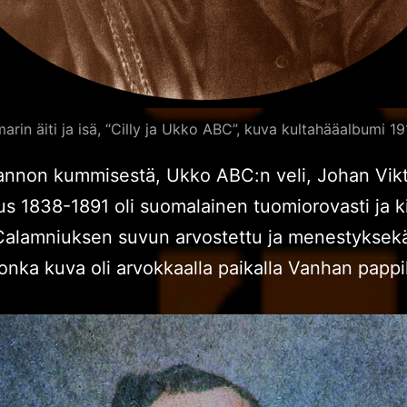
marin äiti ja isä, “Cilly ja Ukko ABC”, kuva kultahääalbumi 1
iannon kummisestä, Ukko ABC:n veli, Johan Vik
s 1838-1891 oli suomalainen tuomiorovasti ja kirj
Calamniuksen suvun arvostettu ja menestyksek
jonka kuva oli arvokkaalla paikalla Vanhan pappi