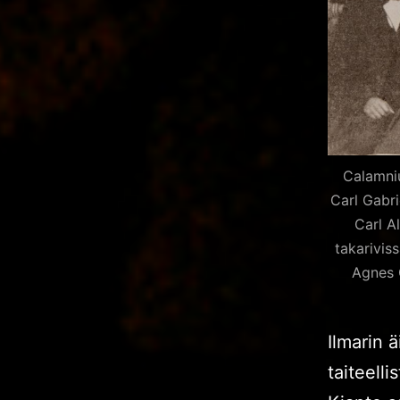
Calamniu
Carl Gabr
Carl A
takarivis
Agnes 
Ilmarin 
taiteelli