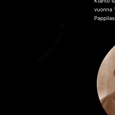
Kianto sa
vuonna 1
Pappilas