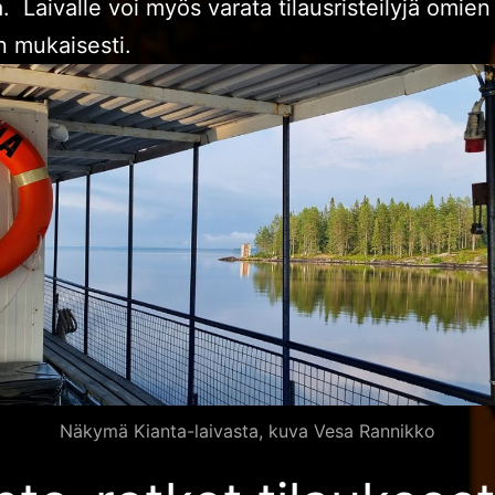
a. Laivalle voi myös varata tilausristeilyjä omien
n mukaisesti.
Näkymä Kianta-laivasta, kuva Vesa Rannikko