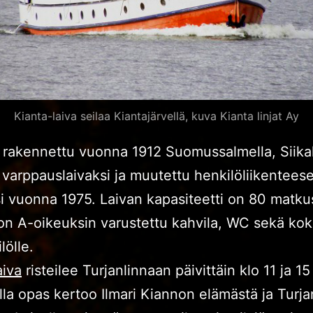
Kianta-laiva seilaa Kiantajärvellä, kuva Kianta linjat Ay
 rakennettu vuonna 1912 Suomussalmella, Siik
a varppauslaivaksi ja muutettu henkilöliikentees
i vuonna 1975. Laivan kapasiteetti on 80 matku
 on A-oikeuksin varustettu kahvila, WC sekä kok
lölle.
aiva
risteilee Turjanlinnaan päivittäin klo 11 ja 15
alla opas kertoo Ilmari Kiannon elämästä ja Turj