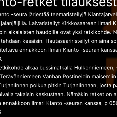
nto-retket tilaukses
anto -seura järjestää teemaristeilyjä Kiantajärvell
alanjäljillä. Laivaristeilyt Kirkkosaareen Ilmari 
spin aikalaisten haudoille ovat yksi retkikohde. N
ä tehdään kesäisin. Hautasaariristeilyt on aina so
iteltava ennakkoon Ilmari Kianto -seuran kanss
.
etkikohde alkaa bussimatkalla Hulkonniemeen, s
n Terävänniemeen Vanhan Postineidin maisemiin.
urjanlinnan polkua pitkin Turjanlinnaan, josta
aivalla takaisin keskustaan. Nämäkin retket on a
a ennakkoon Ilmari Kianto -seuran kanssa, p 05
6