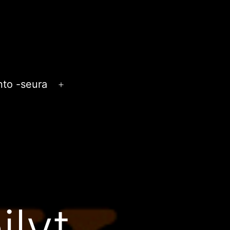
anto -seura
Avaa
valikko
ilyt