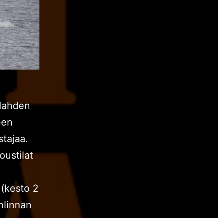
alahden
een
stajaa.
oustilat
 (kesto 2
anlinnan