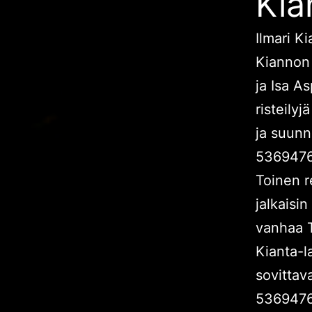
Kia
Ilmari Ki
Kiannon j
ja Isa A
risteilyj
ja suunn
5369476
Toinen r
jalkaisi
vanhaa T
Kianta-l
sovittav
536947