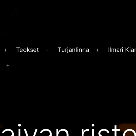
Teokset
Turjanlinna
Ilmari Ki
Avaa
Avaa
Avaa
valikko
valikko
valikko
Avaa
valikko
aivan riste