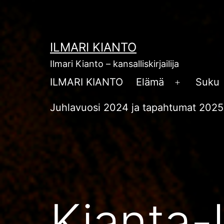
Siirry
sisältöön
ILMARI KIANTO
Ilmari Kianto – kansalliskirjailija
ILMARI KIANTO
Elämä
Suku
Avaa
valikko
Juhlavuosi 2024 ja tapahtumat 2025
Kianta-l