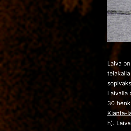
Laiva on
telakall
sopivaks
Laivalla
30 henki
Kianta-l
h). Laiv