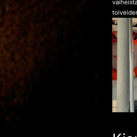
vaiheist
toiveide