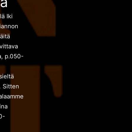
ta
ä Iki
Kiannon
äitä
vittava
a, p.050-
ieltä
 Sitten
 palaamme
ina
0-