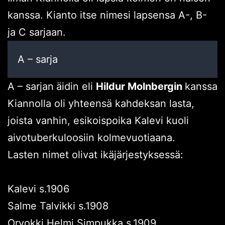
kanssa. Kianto itse nimesi lapsensa A-, B-
ja C sarjaan.
A – sarja
A – sarjan
äidin eli
Hildur Molnbergin
kanssa
Kiannolla oli yhteensä kahdeksan lasta,
joista vanhin, esikoispoika Kalevi kuoli
aivotuberkuloosiin kolmevuotiaana.
Lasten nimet olivat ikäjärjestyksessä:
Kalevi s.1906
Salme Talvikki s.1908
Orvokki Helmi Simpukka s.1909