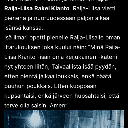
Raija-Liisa Rakel Kianto
. Raija-Liisa vietti
pienenä ja nuoruudessaan paljon aikaa
isänsä kanssa.
Isä Ilmari opetti pienelle Raija-Liisalle oman
iltarukouksen joka kuului näin: “Minä Raija-
Liisa Kianto -isän oma keijukainen -käteni
nyt yhteen liitän, Taivaallista isää pyydän,
etten pientä jalkaa loukkais, enkä päätä
puuhun poukkais. Etten kuoppaan
kupsahtaisi, enkä järveen hupsahtaisi, että
terve olla saisin. Amen”