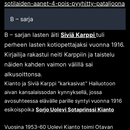
sotilaiden-aanet-4-pois-pyyhitty-pataljoona
B – sarja
B – sarjan lasten äiti
Siviä Karppi
tuli
perheen lasten kotiopettajaksi vuonna 1916.
Kirjailija rakastui neiti Karppiin ja taistelu
näiden kahden vaimon välillä sai
alkusoittonsa.
Kianto ja Siviä Karppi “karkasivat” Hailuotoon
aivan kansalaissodan kynnyksellä, jossa
avosuhteessa elävälle parille syntyi vuonna 1916
esikoispoika
Sorjo Uolevi Sotaprinssi Kianto
Vuosina 1953-60 Uolevi Kianto toimi Otavan