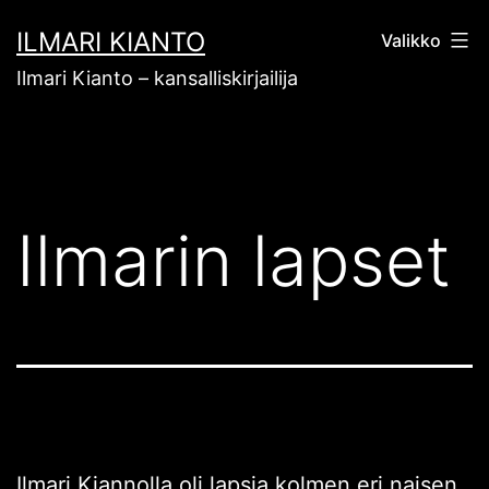
Siirry
ILMARI KIANTO
Valikko
sisältöön
Ilmari Kianto – kansalliskirjailija
Ilmarin lapset
Ilmari Kiannolla oli lapsia kolmen eri naisen