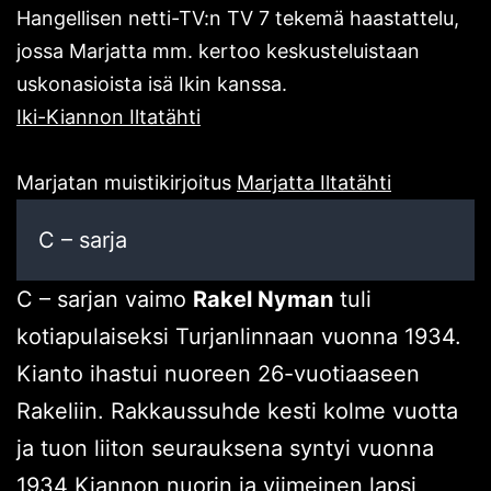
Hangellisen netti-TV:n TV 7 tekemä haastattelu,
jossa Marjatta mm. kertoo keskusteluistaan
uskonasioista isä Ikin kanssa.
Iki-Kiannon Iltatähti
Marjatan muistikirjoitus
Marjatta Iltatähti
C – sarja
C – sarjan vaimo
Rakel Nyman
tuli
kotiapulaiseksi Turjanlinnaan vuonna 1934.
Kianto ihastui nuoreen 26-vuotiaaseen
Rakeliin. Rakkaussuhde kesti kolme vuotta
ja tuon liiton seurauksena syntyi vuonna
1934 Kiannon nuorin ja viimeinen lapsi